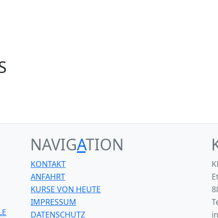
S
NAVIG
A
TION
KONTAKT
K
ANFAHRT
E
KURSE VON HEUTE
8
IMPRESSUM
T
LE
DATENSCHUTZ
i