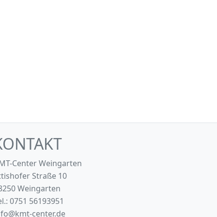
KONTAKT
MT-Center Weingarten
ttishofer Straße 10
8250 Weingarten
el.: 0751 56193951
nfo@kmt-center.de